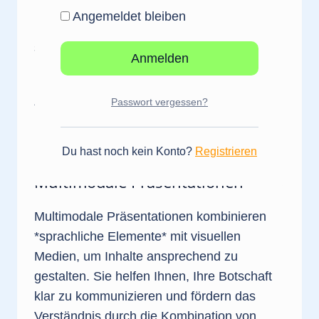
Konversationen* zu ermöglichen. Sie
Angemeldet bleiben
interagieren spielerisch und intelligent,
sodass Sie mit virtuellen Assistenzsystemen
komplexe Informationen abfragen können.
Diese Systeme interpretieren Ihre
Passwort vergessen?
*sprachlichen Nuancen* und passen sich
Ihrem Sprechstil an, was die
Benutzererfahrung erheblich verbessert.
Du hast noch kein Konto?
Registrieren
Multimodale Präsentationen
Multimodale Präsentationen kombinieren
*sprachliche Elemente* mit visuellen
Medien, um Inhalte ansprechend zu
gestalten. Sie helfen Ihnen, Ihre Botschaft
klar zu kommunizieren und fördern das
Verständnis durch die Kombination von