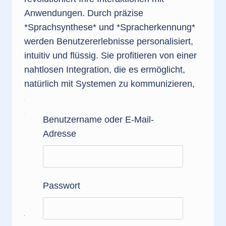
Anwendungen. Durch präzise
*Sprachsynthese* und *Spracherkennung*
werden Benutzererlebnisse personalisiert,
intuitiv und flüssig. Sie profitieren von einer
nahtlosen Integration, die es ermöglicht,
natürlich mit Systemen zu kommunizieren,
anstatt sich auf komplexe Befehle zu
stützen. Diese Technologien fördern nicht
Benutzername oder E-Mail-
nur die Effizienz, sondern eröffnen auch
Adresse
neue Möglichkeiten für die kreative
Inhaltsproduktion.
Interaktive Sprachsysteme
Passwort
Interaktive Sprachsysteme nutzen
fortschrittliche Algorithmen, um *natürliche