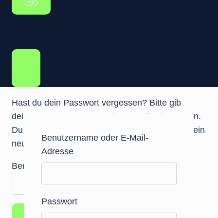
0
Hast du dein Passwort vergessen? Bitte gib
deinen Benutzernamen oder E-Mail-Adresse ein.
Du erhältst einen Link per E-Mail, womit du dir ein
Benutzername oder E-Mail-
neues Passwort erstellen kannst.
Adresse
E
Benutzername oder E-Mail-Adresse
*
r
f
Passwort
o
Passwort zurücksetzen