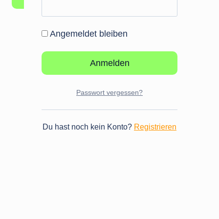
r
d
e
Angemeldet bleiben
r
l
i
c
Passwort vergessen?
h
Du hast noch kein Konto?
Registrieren