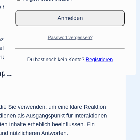
en Bereichen helfen wird.
Passwort vergessen?
äzisen Antworten.
levanz der Antworten verringern.
rt die Effektivität der generierten Inhalte.
Du hast noch kein Konto?
Registrieren
mpts
die Sie verwenden, um eine klare Reaktion
dienen als Ausgangspunkt für Interaktionen
en Inhalte erheblich beeinflussen. Ein
 und nützlicheren Antworten.